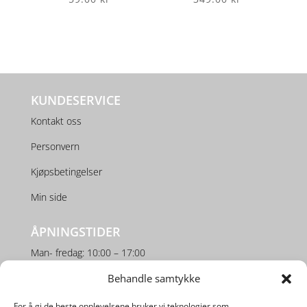
KUNDESERVICE
Kontakt oss
Personvern
Kjøpsbetingelser
Min side
ÅPNINGSTIDER
Man- fredag: 10:00 – 17:00
Behandle samtykke
Lørdag: 10:00 – 16:00
For å gi de beste opplevelsene bruker vi teknologier som