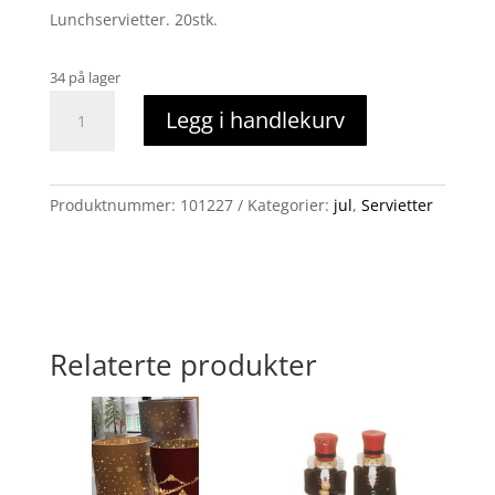
Lunchservietter. 20stk.
34 på lager
Servietter,
Legg i handlekurv
Hengende
juleklær
antall
Produktnummer:
101227
Kategorier:
jul
,
Servietter
Relaterte produkter