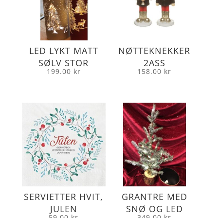
LED LYKT MATT
NØTTEKNEKKER
SØLV STOR
2ASS
199.00
kr
158.00
kr
SERVIETTER HVIT,
GRANTRE MED
JULEN
SNØ OG LED
59.00
kr
349.00
kr