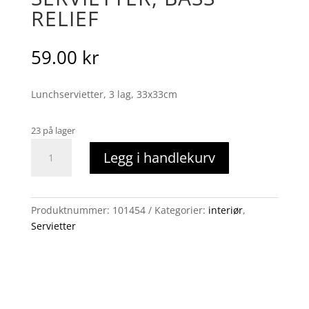
RELIEF
59.00
kr
Lunchservietter, 3 lag, 33x33cm
23 på lager
Servietter,
Legg i handlekurv
bass
relief
antall
Produktnummer:
101454
Kategorier:
interiør
,
Servietter