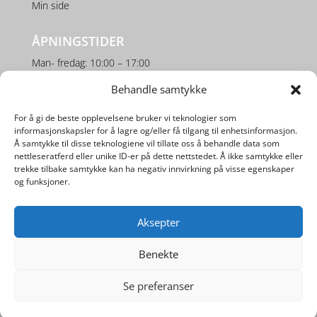
Min side
ÅPNINGSTIDER
Man- fredag: 10:00 – 17:00
Lørdag: 10:00 – 16:00
Behandle samtykke
For å gi de beste opplevelsene bruker vi teknologier som
SOSIALE MEDIER
informasjonskapsler for å lagre og/eller få tilgang til enhetsinformasjon.
Å samtykke til disse teknologiene vil tillate oss å behandle data som
nettleseratferd eller unike ID-er på dette nettstedet. Å ikke samtykke eller
trekke tilbake samtykke kan ha negativ innvirkning på visse egenskaper
og funksjoner.
Aksepter
Utviklet av
Digipos AS
Benekte
Se preferanser