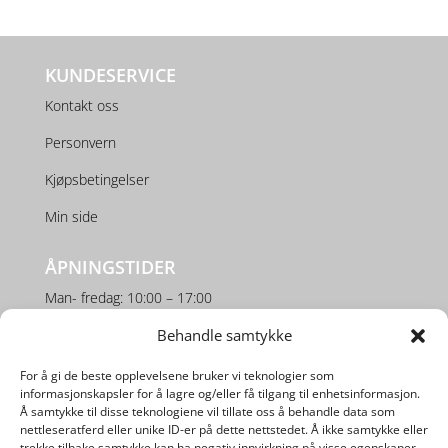
KUNDESERVICE
Kontakt oss
Personvern
Kjøpsbetingelser
Min side
ÅPNINGSTIDER
Man- fredag: 10:00 – 17:00
Lørdag: 10:00 – 16:00
Behandle samtykke
For å gi de beste opplevelsene bruker vi teknologier som
SOSIALE MEDIER
informasjonskapsler for å lagre og/eller få tilgang til enhetsinformasjon.
Å samtykke til disse teknologiene vil tillate oss å behandle data som
nettleseratferd eller unike ID-er på dette nettstedet. Å ikke samtykke eller
trekke tilbake samtykke kan ha negativ innvirkning på visse egenskaper