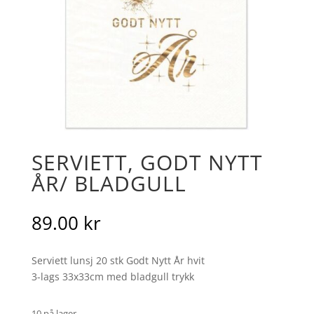
SERVIETT, GODT NYTT
ÅR/ BLADGULL
89.00
kr
Serviett lunsj 20 stk Godt Nytt År hvit
3-lags 33x33cm med bladgull trykk
10 på lager