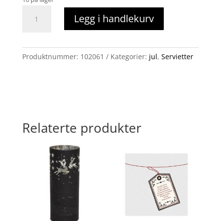
Serviett,
Legg i handlekurv
Godt
Nytt
år/
bladgull
Produktnummer:
102061
Kategorier:
jul
,
Servietter
antall
Relaterte produkter