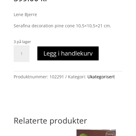
Lene Bjerre
Serafina decoration pine cone 10,5×10,5×21 cm.
3 på lager
Serafina
Legg i handlekurv
sølvkongle,stående
Lene
Bjerre
antall
Produktnummer:
102291
Kategori:
Ukategorisert
Relaterte produkter