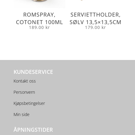
ROMSPRAY,
SERVIETTHOLDER,
COTONET 100ML
SØLV 13,5×13,5CM
189.00
kr
179.00
kr
KUNDESERVICE
Kontakt oss
Personvern
Kjøpsbetingelser
Min side
ÅPNINGSTIDER