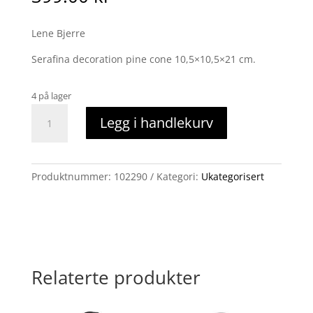
Lene Bjerre
Serafina decoration pine cone 10,5×10,5×21 cm.
4 på lager
Serafina
Legg i handlekurv
gullkongle,stående
Lene
Bjerre
antall
Produktnummer:
102290
Kategori:
Ukategorisert
Relaterte produkter