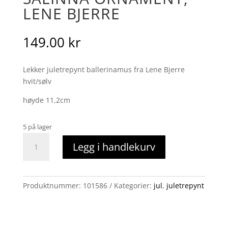
LENE BJERRE
149.00
kr
Lekker juletrepynt ballerinamus fra Lene Bjerre
hvit/sølv
høyde 11,2cm
5 på lager
Salinna
Legg i handlekurv
ornament,
Lene
Bjerre
antall
Produktnummer:
101586
Kategorier:
jul
,
juletrepynt