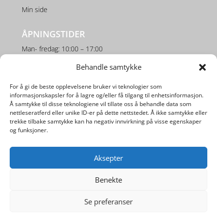
Min side
ÅPNINGSTIDER
Man- fredag: 10:00 – 17:00
Lørdag: 10:00 – 16:00
Behandle samtykke
For å gi de beste opplevelsene bruker vi teknologier som
SOSIALE MEDIER
informasjonskapsler for å lagre og/eller få tilgang til enhetsinformasjon.
Å samtykke til disse teknologiene vil tillate oss å behandle data som
nettleseratferd eller unike ID-er på dette nettstedet. Å ikke samtykke eller
trekke tilbake samtykke kan ha negativ innvirkning på visse egenskaper
og funksjoner.
Aksepter
Utviklet av
Digipos AS
Benekte
Se preferanser