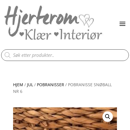
Products
search
HJEM
/
JUL
/
POBRANISSER
/ POBRANISSE SNØBALL
NR 6