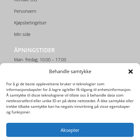
Personvern
Kjøpsbetingelser
Min side
ÅPNINGSTIDER
Man- fredag: 10:00 – 17:00
Lørdag: 10:00 – 16:00
Behandle samtykke
For å gi de beste opplevelsene bruker vi teknologier som
SOSIALE MEDIER
informasjonskapsler for å lagre og/eller få tilgang til enhetsinformasjon.
Å samtykke til disse teknologiene vil tillate oss å behandle data som
nettleseratferd eller unike ID-er på dette nettstedet. Å ikke samtykke eller
trekke tilbake samtykke kan ha negativ innvirkning på visse egenskaper
og funksjoner.
Aksepter
Utviklet av
Digipos AS