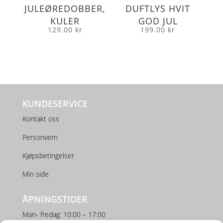
JULEØREDOBBER,
DUFTLYS HVIT
KULER
GOD JUL
129.00
kr
199.00
kr
KUNDESERVICE
Kontakt oss
Personvern
Kjøpsbetingelser
Min side
ÅPNINGSTIDER
Man- fredag: 10:00 – 17:00