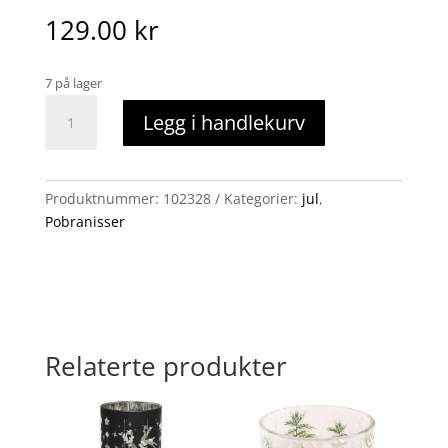
129.00
kr
7 på lager
Pobranisse
Legg i handlekurv
med
sau
antall
Produktnummer:
102328
Kategorier:
jul
,
Pobranisser
Relaterte produkter