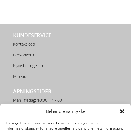
KUNDESERVICE
Kontakt oss
Personvern
Kjøpsbetingelser
Min side
ÅPNINGSTIDER
Man- fredag: 10:00 – 17:00
Behandle samtykke
Lørdag: 10:00 – 16:00
For å gi de beste opplevelsene bruker vi teknologier som
SOSIALE MEDIER
informasjonskapsler for å lagre og/eller få tilgang til enhetsinformasjon.