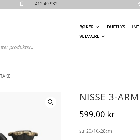
412 40 932

BØKER
DUFTLYS
INT
VELVÆRE
STAKE
NISSE 3-ARM
599.00
kr
str 20x10x28cm