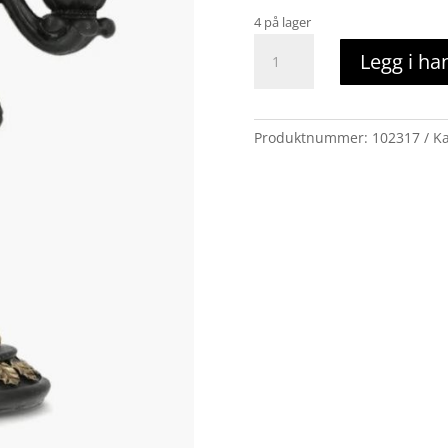
4 på lager
Nisse
Legg i ha
3-
armet
lysestake
antall
Produktnummer:
102317
Ka