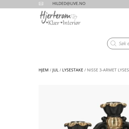
HILDED@LIVE.NO

Products
search
HJEM
/
JUL
/
LYSESTAKE
/ NISSE 3-ARMET LYSE