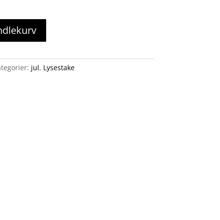
ndlekurv
tegorier:
jul
,
Lysestake