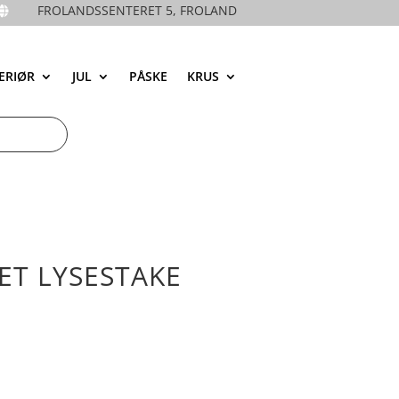
FROLANDSSENTERET 5, FROLAND

ERIØR
JUL
PÅSKE
KRUS
ET LYSESTAKE