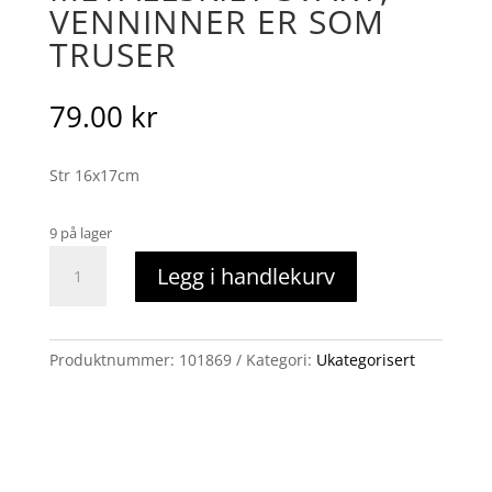
VENNINNER ER SOM
TRUSER
79.00
kr
Str 16x17cm
9 på lager
Metallskilt
Legg i handlekurv
svart,
venninner
er
som
Produktnummer:
101869
Kategori:
Ukategorisert
truser
antall