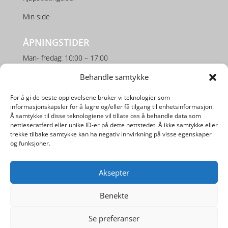
Min side
ÅPNINGSTIDER
Man- fredag: 10:00 – 17:00
Lørdag: 10:00 – 16:00
Behandle samtykke
For å gi de beste opplevelsene bruker vi teknologier som
SOSIALE MEDIER
informasjonskapsler for å lagre og/eller få tilgang til enhetsinformasjon.
Å samtykke til disse teknologiene vil tillate oss å behandle data som
nettleseratferd eller unike ID-er på dette nettstedet. Å ikke samtykke eller
trekke tilbake samtykke kan ha negativ innvirkning på visse egenskaper
og funksjoner.
Aksepter
Utviklet av
Digipos AS
Benekte
Se preferanser