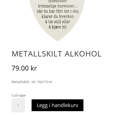
METALLSKILT ALKOHOL
79.00
kr
Metallskilt, str 16x17cm
5 på lager
Metallskilt
Legg i handlekurv
alkohol
antall