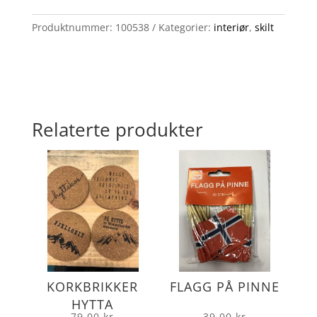
Produktnummer:
100538
Kategorier:
interiør
,
skilt
Relaterte produkter
KORKBRIKKER
FLAGG PÅ PINNE
HYTTA
79.00
kr
39.00
kr