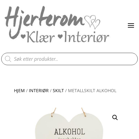
Products
search
HJEM
/
INTERIØR
/
SKILT
/ METALLSKILT ALKOHOL