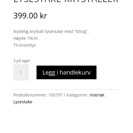
399.00
kr
Nydelig krystall lysestake med “bling”.
Høyde 19cm.
Til kronelys
3 på lager
Lysestake
Legg i handlekurv
krystaller
antall
Produktnummer:
100797
Kategorier:
interiør
,
Lysestake