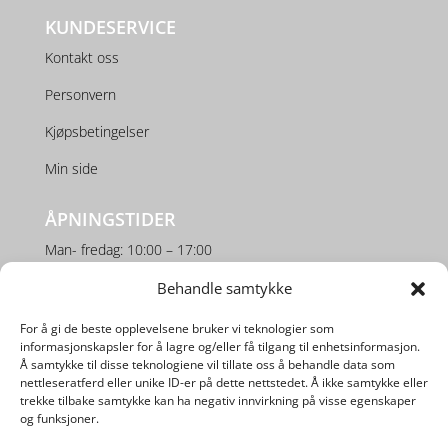
KUNDESERVICE
Kontakt oss
Personvern
Kjøpsbetingelser
Min side
ÅPNINGSTIDER
Man- fredag: 10:00 – 17:00
Lørdag: 10:00 – 16:00
Behandle samtykke
For å gi de beste opplevelsene bruker vi teknologier som
SOSIALE MEDIER
informasjonskapsler for å lagre og/eller få tilgang til enhetsinformasjon.
Å samtykke til disse teknologiene vil tillate oss å behandle data som
nettleseratferd eller unike ID-er på dette nettstedet. Å ikke samtykke eller
trekke tilbake samtykke kan ha negativ innvirkning på visse egenskaper
og funksjoner.