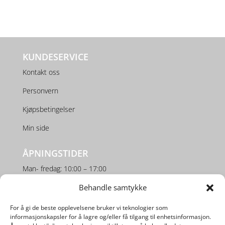
KUNDESERVICE
Kontakt oss
Personvern
Kjøpsbetingelser
Min side
ÅPNINGSTIDER
Man- fredag: 10:00 – 17:00
Behandle samtykke
Lørdag: 10:00 – 16:00
For å gi de beste opplevelsene bruker vi teknologier som
SOSIALE MEDIER
informasjonskapsler for å lagre og/eller få tilgang til enhetsinformasjon.