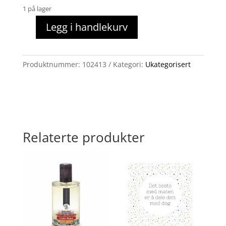
1 på lager
Legg i handlekurv
Løveunge
med
krone
Produktnummer:
102413
Kategori:
Ukategorisert
antall
Relaterte produkter