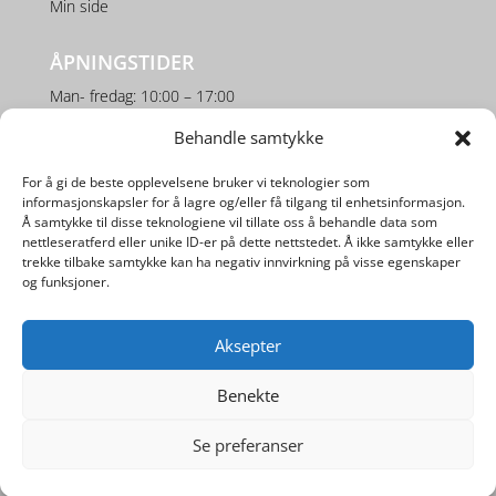
Min side
ÅPNINGSTIDER
Man- fredag: 10:00 – 17:00
Lørdag: 10:00 – 16:00
Behandle samtykke
For å gi de beste opplevelsene bruker vi teknologier som
SOSIALE MEDIER
informasjonskapsler for å lagre og/eller få tilgang til enhetsinformasjon.
Å samtykke til disse teknologiene vil tillate oss å behandle data som
nettleseratferd eller unike ID-er på dette nettstedet. Å ikke samtykke eller
trekke tilbake samtykke kan ha negativ innvirkning på visse egenskaper
og funksjoner.
Aksepter
Utviklet av
Digipos AS
Benekte
Se preferanser