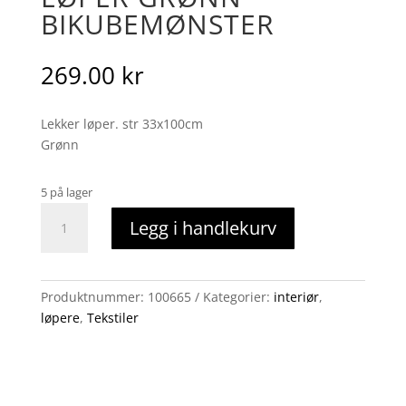
BIKUBEMØNSTER
269.00
kr
Lekker løper. str 33x100cm
Grønn
5 på lager
Løper
Legg i handlekurv
grønn
bikubemønster
antall
Produktnummer:
100665
Kategorier:
interiør
,
løpere
,
Tekstiler