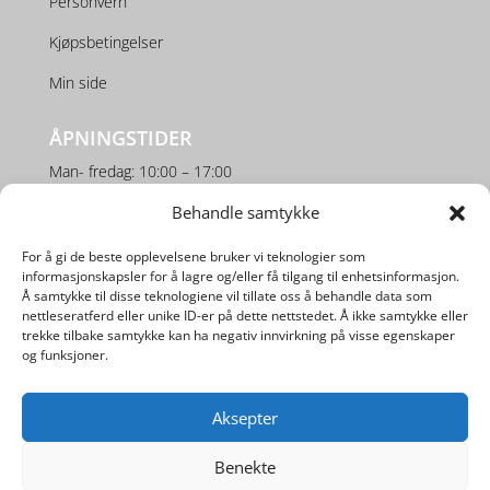
Personvern
Kjøpsbetingelser
Min side
ÅPNINGSTIDER
Man- fredag: 10:00 – 17:00
Lørdag: 10:00 – 16:00
Behandle samtykke
For å gi de beste opplevelsene bruker vi teknologier som
SOSIALE MEDIER
informasjonskapsler for å lagre og/eller få tilgang til enhetsinformasjon.
Å samtykke til disse teknologiene vil tillate oss å behandle data som
nettleseratferd eller unike ID-er på dette nettstedet. Å ikke samtykke eller
trekke tilbake samtykke kan ha negativ innvirkning på visse egenskaper
og funksjoner.
Aksepter
Utviklet av
Digipos AS
Benekte