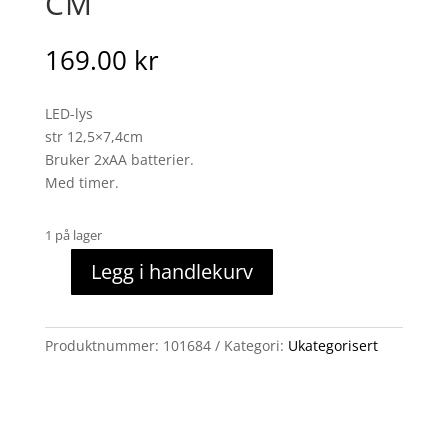
CM
169.00
kr
LED-lys
str 12,5×7,4cm
Bruker 2xAA batterier.
Med timer.
1 på lager
Legg i handlekurv
LED
lys
sand
Produktnummer:
101684
Kategori:
Ukategorisert
12,5x7,4
cm
antall