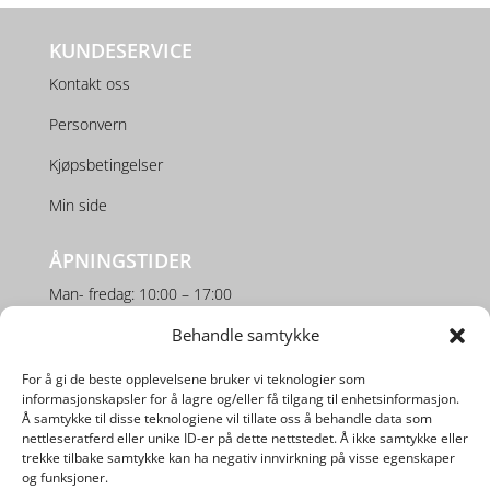
KUNDESERVICE
Kontakt oss
Personvern
Kjøpsbetingelser
Min side
ÅPNINGSTIDER
Man- fredag: 10:00 – 17:00
Lørdag: 10:00 – 16:00
Behandle samtykke
For å gi de beste opplevelsene bruker vi teknologier som
SOSIALE MEDIER
informasjonskapsler for å lagre og/eller få tilgang til enhetsinformasjon.
Å samtykke til disse teknologiene vil tillate oss å behandle data som
nettleseratferd eller unike ID-er på dette nettstedet. Å ikke samtykke eller
trekke tilbake samtykke kan ha negativ innvirkning på visse egenskaper
og funksjoner.