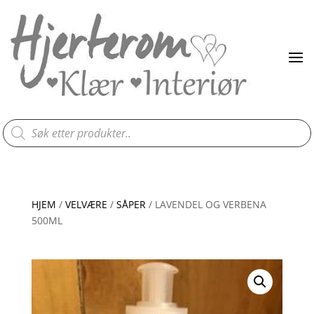
Products
search
HJEM
/
VELVÆRE
/
SÅPER
/ LAVENDEL OG VERBENA
500ML