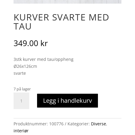
KURVER SVARTE MED
TAU
349.00
kr
3stk kurver med tau/oppheng
Ø26x126cm
svarte
7 på lager
Kurver
Legg i handlekurv
svarte
med
tau
antall
Produktnummer:
100776
Kategorier:
Diverse
,
interiør