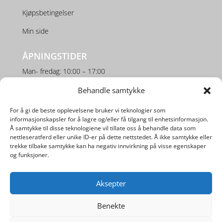
Kjøpsbetingelser
Min side
ÅPNINGSTIDER
Man- fredag: 10:00 – 17:00
Lørdag: 10:00 – 16:00
Behandle samtykke
For å gi de beste opplevelsene bruker vi teknologier som
SOSIALE MEDIER
informasjonskapsler for å lagre og/eller få tilgang til enhetsinformasjon.
Å samtykke til disse teknologiene vil tillate oss å behandle data som
nettleseratferd eller unike ID-er på dette nettstedet. Å ikke samtykke eller
trekke tilbake samtykke kan ha negativ innvirkning på visse egenskaper
og funksjoner.
Aksepter
Utviklet av
Digipos AS
Benekte