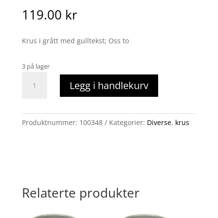
119.00
kr
Krus i grått med gulltekst; Oss to
3 på lager
krus
Legg i handlekurv
oss
to
grå
antall
Produktnummer:
100348
Kategorier:
Diverse
,
krus
Relaterte produkter