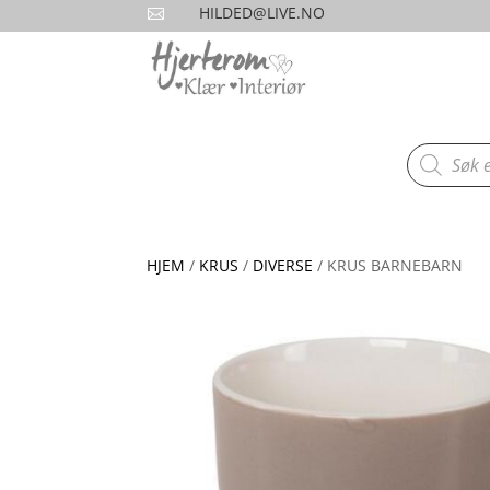
HILDED@LIVE.NO

Products
search
HJEM
/
KRUS
/
DIVERSE
/ KRUS BARNEBARN