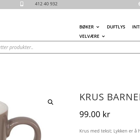
412 40 932

BØKER
DUFTLYS
INT
VELVÆRE
KRUS BARN
99.00
kr
Krus med tekst; Lykken er å