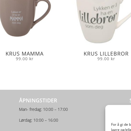
KRUS MAMMA
KRUS LILLEBROR
99.00
kr
99.00
kr
ÅPNINGSTIDER
Man- fredag: 10:00 – 17:00
Lørdag: 10:00 – 16:00
For å gi de 
lagre og/ell