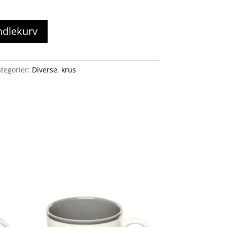
ndlekurv
tegorier:
Diverse
,
krus