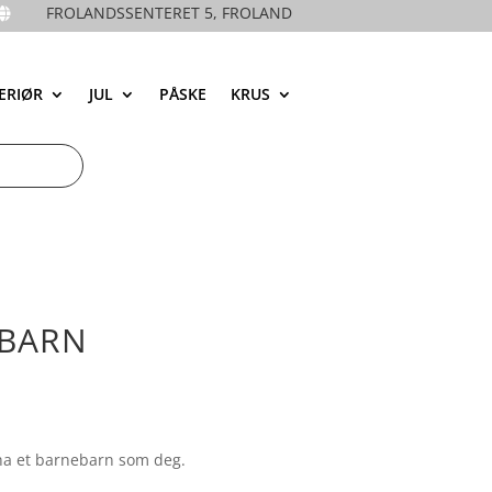
FROLANDSSENTERET 5, FROLAND

ERIØR
JUL
PÅSKE
KRUS
EBARN
 ha et barnebarn som deg.