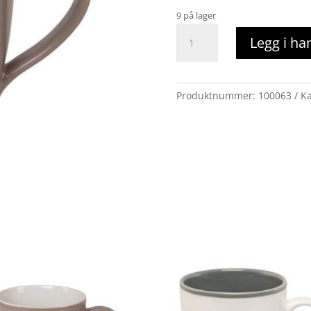
9 på lager
krus
Legg i ha
barnebarn
antall
Produktnummer:
100063
Ka