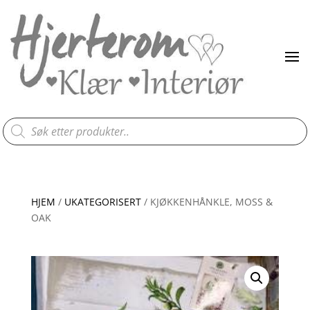
Products
search
HJEM
/
UKATEGORISERT
/ KJØKKENHÅNKLE, MOSS &
OAK