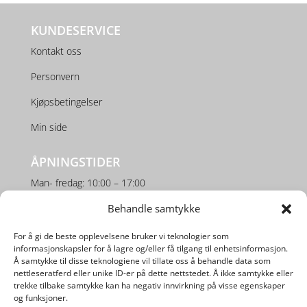
KUNDESERVICE
Kontakt oss
Personvern
Kjøpsbetingelser
Min side
ÅPNINGSTIDER
Man- fredag: 10:00 – 17:00
Lørdag: 10:00 – 16:00
Behandle samtykke
For å gi de beste opplevelsene bruker vi teknologier som
SOSIALE MEDIER
informasjonskapsler for å lagre og/eller få tilgang til enhetsinformasjon.
Å samtykke til disse teknologiene vil tillate oss å behandle data som
nettleseratferd eller unike ID-er på dette nettstedet. Å ikke samtykke eller
trekke tilbake samtykke kan ha negativ innvirkning på visse egenskaper
og funksjoner.