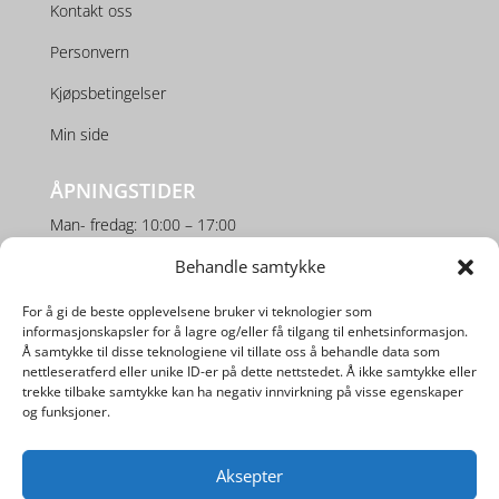
Kontakt oss
Personvern
Kjøpsbetingelser
Min side
ÅPNINGSTIDER
Man- fredag: 10:00 – 17:00
Lørdag: 10:00 – 16:00
Behandle samtykke
For å gi de beste opplevelsene bruker vi teknologier som
SOSIALE MEDIER
informasjonskapsler for å lagre og/eller få tilgang til enhetsinformasjon.
Å samtykke til disse teknologiene vil tillate oss å behandle data som
nettleseratferd eller unike ID-er på dette nettstedet. Å ikke samtykke eller
trekke tilbake samtykke kan ha negativ innvirkning på visse egenskaper
og funksjoner.
Aksepter