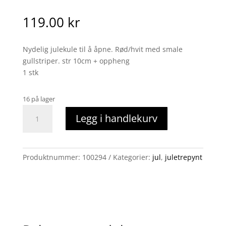
119.00
kr
Nydelig julekule til å åpne. Rød/hvit med smale
gullstriper. str 10cm + oppheng
1 stk
16 på lager
Juletrepynt,
Legg i handlekurv
Tivoli
til
å
åpne
Produktnummer:
100294
Kategorier:
jul
,
juletrepynt
antall