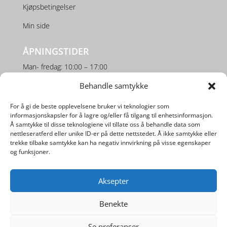
Kjøpsbetingelser
Min side
ÅPNINGSTIDER
Man- fredag: 10:00 – 17:00
Lørdag: 10:00 – 16:00
Behandle samtykke
For å gi de beste opplevelsene bruker vi teknologier som
SOSIALE MEDIER
informasjonskapsler for å lagre og/eller få tilgang til enhetsinformasjon.
Å samtykke til disse teknologiene vil tillate oss å behandle data som
nettleseratferd eller unike ID-er på dette nettstedet. Å ikke samtykke eller
trekke tilbake samtykke kan ha negativ innvirkning på visse egenskaper
og funksjoner.
Aksepter
Utviklet av
Digipos AS
Benekte
Se preferanser