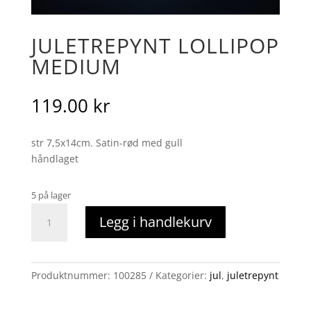
JULETREPYNT LOLLIPOP
MEDIUM
119.00
kr
str 7,5x14cm. Satin-rød med gull
håndlaget
5 på lager
juletrepynt
Legg i handlekurv
lollipop
medium
antall
Produktnummer:
100285
Kategorier:
jul
,
juletrepynt