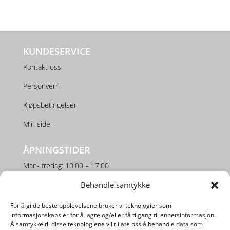
KUNDESERVICE
Kontakt oss
Personvern
Kjøpsbetingelser
Min side
ÅPNINGSTIDER
Man- fredag: 10:00 – 17:00
Behandle samtykke
Lørdag: 10:00 – 16:00
For å gi de beste opplevelsene bruker vi teknologier som
SOSIALE MEDIER
informasjonskapsler for å lagre og/eller få tilgang til enhetsinformasjon.
Å samtykke til disse teknologiene vil tillate oss å behandle data som