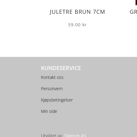
JULETRE BRUN 7CM
G
59.00
kr
KUNDESERVICE
Kontakt oss
Personvern
Kjøpsbetingelser
Min side
Utviklet av
Digipos AS