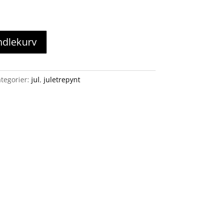
ndlekurv
tegorier:
jul
,
juletrepynt