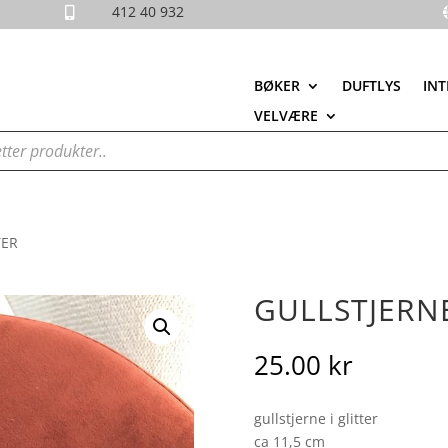
412 40 932

BØKER
DUFTLYS
INT
VELVÆRE
TER
GULLSTJERN
25.00
kr
gullstjerne i glitter
ca 11,5 cm