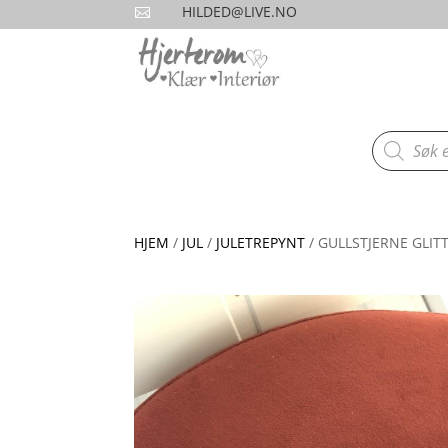
HILDED@LIVE.NO

Products
search
HJEM
/
JUL
/
JULETREPYNT
/ GULLSTJERNE GLIT