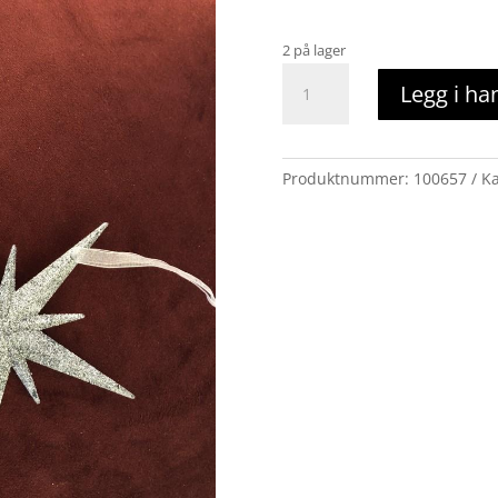
2 på lager
gullstjerne
Legg i ha
glitter
antall
Produktnummer:
100657
Ka