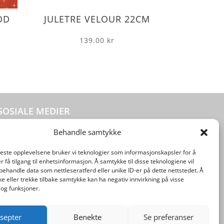
OD
JULETRE VELOUR 22CM
139.00
kr
SOSIALE MEDIER
Behandle samtykke
beste opplevelsene bruker vi teknologier som informasjonskapsler for å
er få tilgang til enhetsinformasjon. Å samtykke til disse teknologiene vil
å behandle data som nettleseratferd eller unike ID-er på dette nettstedet. Å
e eller trekke tilbake samtykke kan ha negativ innvirkning på visse
og funksjoner.
septer
Benekte
Se preferanser