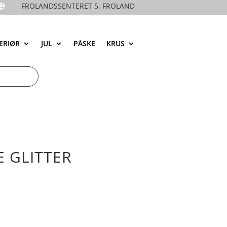
FROLANDSSENTERET 5, FROLAND

ERIØR
JUL
PÅSKE
KRUS
E GLITTER