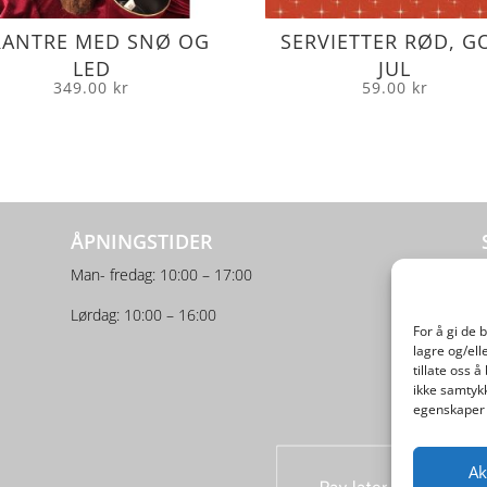
RANTRE MED SNØ OG
SERVIETTER RØD, G
LED
JUL
349.00
kr
59.00
kr
ÅPNINGSTIDER
Man- fredag: 10:00 – 17:00
Lørdag: 10:00 – 16:00
For å gi de 
lagre og/ell
tillate oss 
ikke samtykk
egenskaper 
Ak