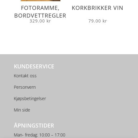
FOTORAMME,
KORKBRIKKER VIN
BORDVETTREGLER
329.00
kr
79.00
kr
KUNDESERVICE
Kontakt oss
Personvern
Kjøpsbetingelser
Min side
ÅPNINGSTIDER
Man- fredag: 10:00 – 17:00