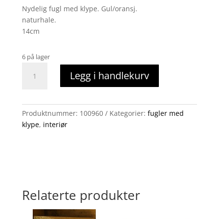
Nydelig fugl med klype. Gul/oransj.
naturhale.
14cm
6 på lager
Fugl
Legg i handlekurv
med
klype
oransj
antall
Produktnummer:
100960
Kategorier:
fugler med
klype
,
interiør
Relaterte produkter