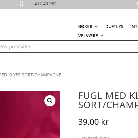
412 40 932

BØKER
DUFTLYS
INT
VELVÆRE
MED KLYPE SORT/CHAMPAGNE
FUGL MED K
SORT/CHAM
39.00
kr