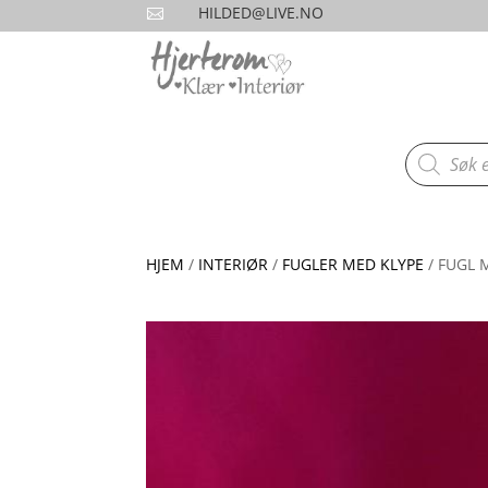
HILDED@LIVE.NO

Products
search
HJEM
/
INTERIØR
/
FUGLER MED KLYPE
/ FUGL 