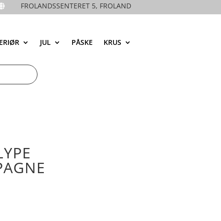
FROLANDSSENTERET 5, FROLAND

ERIØR
JUL
PÅSKE
KRUS
LYPE
PAGNE