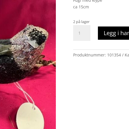
Fugl med klype
ca 15cm
2 på lager
fugl
Legg i ha
med
klype
sort/champagne
antall
Produktnummer:
101354
Ka