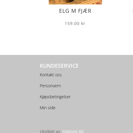
ELG M FJÆR
159.00
kr
KUNDESERVICE
Kontakt oss
Personvern
Kjøpsbetingelser
Min side
Utviklet av
Digipos AS