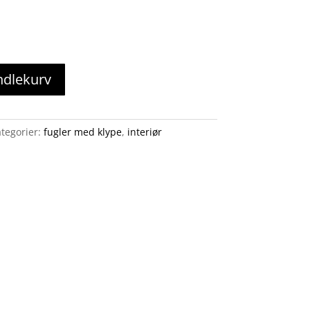
ndlekurv
tegorier:
fugler med klype
,
interiør