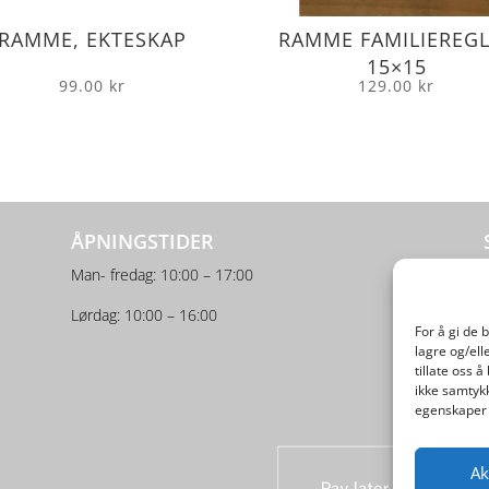
RAMME, EKTESKAP
RAMME FAMILIEREG
15×15
99.00
kr
129.00
kr
ÅPNINGSTIDER
Man- fredag: 10:00 – 17:00
Lørdag: 10:00 – 16:00
For å gi de 
lagre og/ell
tillate oss 
ikke samtykk
egenskaper 
Ak