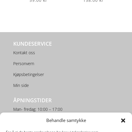
59.00
kr
158.00
kr
KUNDESERVICE
Kontakt oss
Personvern
Kjøpsbetingelser
Min side
ÅPNINGSTIDER
Man- fredag: 10:00 – 17:00
Behandle samtykke
Lørdag: 10:00 – 16:00