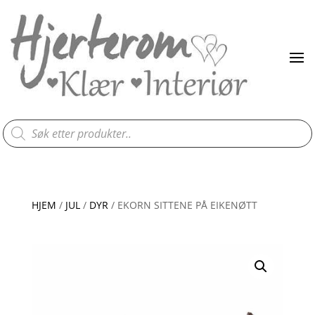
Products
search
HJEM
/
JUL
/
DYR
/ EKORN SITTENE PÅ EIKENØTT