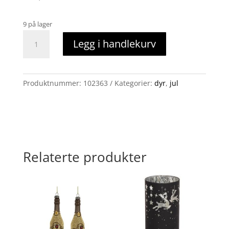
9 på lager
Ekorn
Legg i handlekurv
sittene
på
eikenøtt
antall
Produktnummer:
102363
Kategorier:
dyr
,
jul
Relaterte produkter