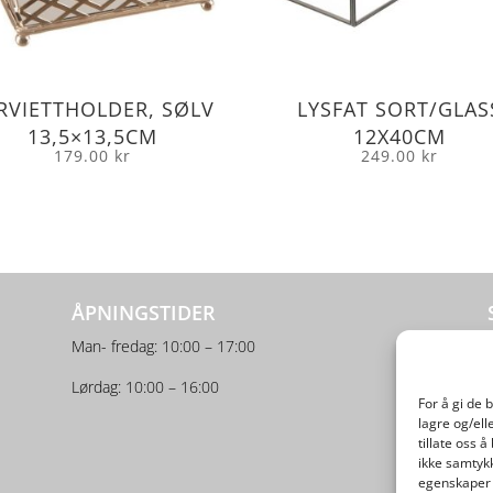
RVIETTHOLDER, SØLV
LYSFAT SORT/GLAS
13,5×13,5CM
12X40CM
179.00
kr
249.00
kr
ÅPNINGSTIDER
Man- fredag: 10:00 – 17:00
Lørdag: 10:00 – 16:00
For å gi de 
lagre og/ell
tillate oss 
ikke samtykk
egenskaper 