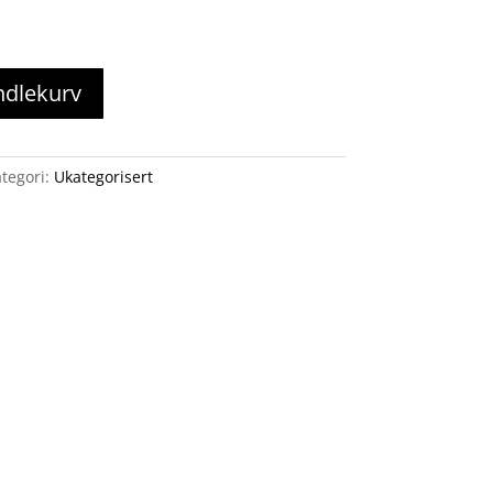
ndlekurv
tegori:
Ukategorisert