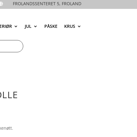
FROLANDSSENTERET 5, FROLAND

ERIØR
JUL
PÅSKE
KRUS
OLLE
kenøtt.