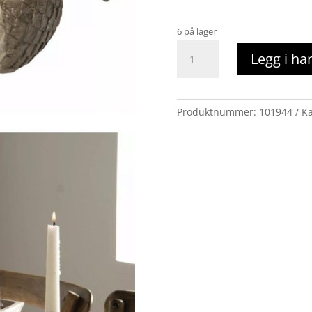
6 på lager
Eikenøtt
Legg i ha
bolle
antall
Produktnummer:
101944
Ka