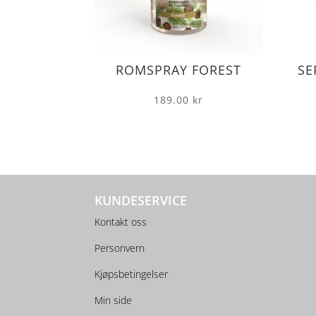
ROMSPRAY FOREST
SE
189.00
kr
KUNDESERVICE
Kontakt oss
Personvern
Kjøpsbetingelser
Min side