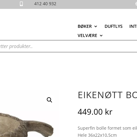
412 40 932

BØKER
DUFTLYS
INT
VELVÆRE
EIKENØTT B
449.00
kr
Superfin bolle formet som ei
Hele 36x22x10,5cm