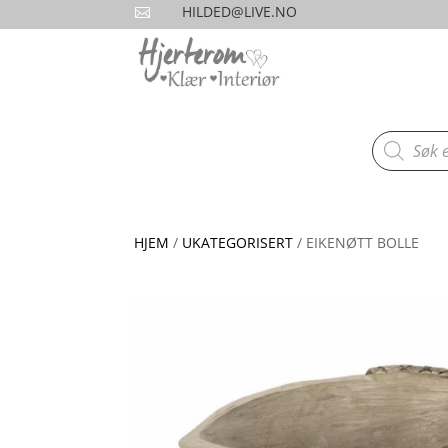
HILDED@LIVE.NO

Products
search
HJEM
/
UKATEGORISERT
/ EIKENØTT BOLLE