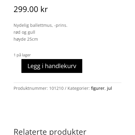
299.00
kr
Nydelig ballettmus, -prins.
rød og gull
høyde 25cm
1 på lager
Legg i handlekurv
Ballettmus
prins
antall
Produktnummer:
101210
Kategorier:
figurer
,
jul
Relaterte produkter