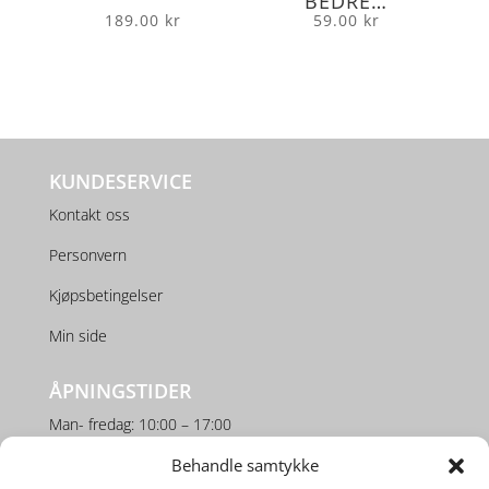
BEDRE…
189.00
kr
59.00
kr
KUNDESERVICE
Kontakt oss
Personvern
Kjøpsbetingelser
Min side
ÅPNINGSTIDER
Man- fredag: 10:00 – 17:00
Behandle samtykke
Lørdag: 10:00 – 16:00