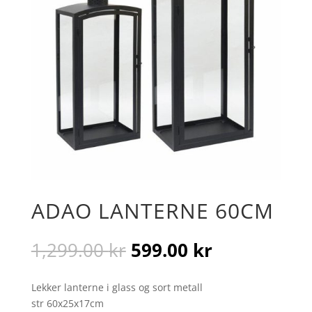
ADAO LANTERNE 60CM
Opprinnelig
Nåværende
1,299.00
kr
599.00
kr
pris
pris
var:
er:
Lekker lanterne i glass og sort metall
1,299.00 kr.
599.00 kr.
str 60x25x17cm